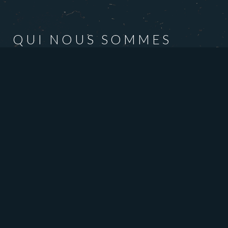
QUI NOUS SOMMES
Promoteur et développeur immobilier prônant
l’adaptabilité et l’évolution des bâtiments, la
créativité et l’innovation, Groupe Mezza prepare
l’avenir de l’immobilier. Préconisant divers concepts
d’habitations complètement avant-gardistes et
développant des projets uniques et novateurs qui
font une Vraie difference, Groupe Mezza se
distingue, tout simplement. Aider à l’abordabilité du
logement par des concepts révolutionnaires, créer
des endroits où il fait bon vivre et où
l’environnement est respecté et mis en valeur, avoir
un impact positif sur les occupants et sur la société
en général, voilà qui nous sommes. Nous sommes